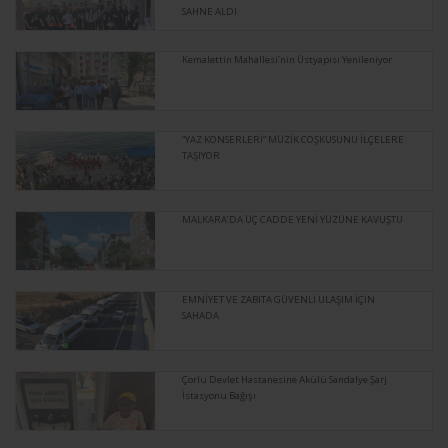
SAHNE ALDI
Kemalettin Mahallesi’nin Üstyapısı Yenileniyor
“YAZ KONSERLERİ” MÜZİK COŞKUSUNU İLÇELERE
TAŞIYOR
MALKARA’DA ÜÇ CADDE YENİ YÜZÜNE KAVUŞTU
EMNİYET VE ZABITA GÜVENLİ ULAŞIM İÇİN
SAHADA
Çorlu Devlet Hastanesine Akülü Sandalye Şarj
İstasyonu Bağışı