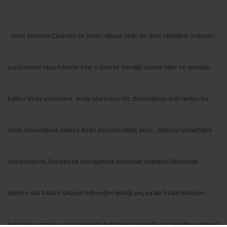
Virüs belasını Çıkartan ve İnsan oğluna belki bir ders niteliğine yollayan
yaratanımız olan Allah’tır yine o isterse istediği zaman biter ve ortadan
kalkar Virüs yüzünden evde otururken hiç düşündünüz mü! neden bu
virüs insanoğluna bulaştı Belki düşünmediniz ama , dünyayı yönettiğini
düşünenlerin, Suriyeli bir çocuğumuz bombalar altındaki ülkesinde
gidince sizi Allah’a şikayet edeceğim dediği anı, ya da Aylan bebeğin
kumsala vurmuş cansız bedenini hatırlayıp İnsanoğlu bir kendine gelmesi