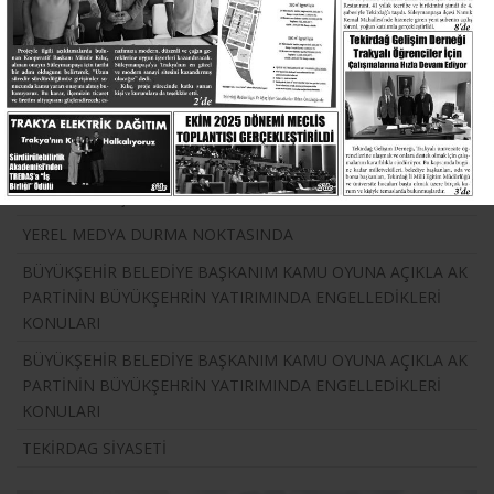
Okunma Sayısı :
5137
Mehmet Şen Diğer Yazıları
BÜROKRATLAR SEÇİLMİİŞLERİ YOK SAYAMAZSINIZ
TEKİRDAG ASLINDA SİYASETTE GÜÇLÜ
2019 Yerel Seçimleri ve TEKİRDAĞ
YEREL MEDYA DURMA NOKTASINDA
BÜYÜKŞEHİR BELEDİYE BAŞKANIM KAMU OYUNA AÇIKLA AK
PARTİNİN BÜYÜKŞEHRİN YATIRIMINDA ENGELLEDİKLERİ
KONULARI
BÜYÜKŞEHİR BELEDİYE BAŞKANIM KAMU OYUNA AÇIKLA AK
PARTİNİN BÜYÜKŞEHRİN YATIRIMINDA ENGELLEDİKLERİ
KONULARI
TEKİRDAG SİYASETİ