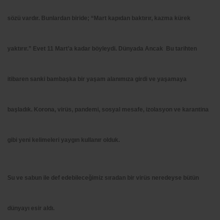
sözü vardır. Bunlardan biride;
“Mart kapıdan baktırır, kazma kürek
yaktırır.”
Evet 11 Mart’a kadar böyleydi. Dünyada Ancak Bu tarihten
itibaren sanki bambaşka bir yaşam alanımıza girdi ve yaşamaya
başladık. Korona, virüs, pandemi, sosyal mesafe, izolasyon ve karantina
gibi yeni kelimeleri yaygın kullanır olduk.
Su ve sabun ile def edebileceğimiz sıradan bir virüs neredeyse bütün
dünyayı esir aldı.