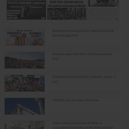
BÜYÜKŞEHİR'İN AĞUSTOS AYI TARİH VE KÜLTÜR
GEZİLERİ BAŞLIYOR
Süleyman paşalı Miniklerin Açık Hava Sineması
Keyfi
TEK MARKETLER TEKİRDAĞ’I SARIYOR: HEDEF 11
İLÇE
TREPAŞ’a “İş’te Eşit Kadın” Sertifikası
LÖSEV GÖNÜLDEN SESLER KOROSU, 4.
ULUSLARARASI İSTANBUL KORO FESTİVALİ'NDE