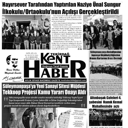
gerekmez mi artık.
Tüm Dünyada ki Devletler insan oğlu ve hepimizin şapkasını önüne
koyup düşünme zamanı gelmiştir.
İnsan olmayı merhameti Allah’ın emrettiği şeyleri yapmayı ve bir çok
konularda kendimizi yenileme ve resetleyip yeniden kendimizi seçme
zamanımız geldi ve geçiyor.
Yayınlanma Tarihi :
2020-04-29 03:06:28