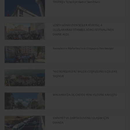
TREPAŞ’a “İş’te Eşit Kadın” Sertifikası
LÖSEV GÖNÜLDEN SESLER KOROSU, 4.
ULUSLARARASI İSTANBUL KORO FESTİVALİ'NDE
SAHNE ALDI
Kemalettin Mahallesi’nin Üstyapısı Yenileniyor
“YAZ KONSERLERİ” MÜZİK COŞKUSUNU İLÇELERE
TAŞIYOR
MALKARA’DA ÜÇ CADDE YENİ YÜZÜNE KAVUŞTU
EMNİYET VE ZABITA GÜVENLİ ULAŞIM İÇİN
SAHADA