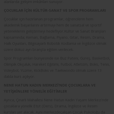
alanlarda gelişim imkânları sunuyor.
ÇOCUKLAR İÇİN KÜLTÜR-SANAT VE SPOR PROGRAMLARI
Çocuklar için hazırlanan programlar, öğrencilerin hem
akademik başarılarını artırmayı hem de sanatsal ve sportif
yeteneklerini geliştirmeyi hedefliyor.Kültür ve Sanat Branşları
kapsamında; Keman, Bağlama, Piyano, Gitar, Resim, Drama,
Halk Oyunları, Bilgisayarlı Robotik Kodlama ve İngilizce olmak
üzere dokuz ayrı branşta eğitim verilecek.
Spor Programları bünyesinde ise Buz Pateni, Güreş, Basketbol,
Olimpik Okçuluk, Hareket Eğitimi, Futbol, Atletizm, Boks, Tenis,
Voleybol, Yüzme, KickBoks ve Taekwondo olmak üzere 13
dalda kurs açılıyor.
NENE HATUN KADIN MERKEZİ’NDE ÇOCUKLARA VE
YETİŞKİNLERE YÖNELİK EĞİTİMLER
Ayrıca, Çınarlı Mahallesi Nene Hatun Kadın Yaşam Merkezi'nde
çocuklara yönelik Etüt (Ders), Drama, İngilizce ve Resim
kursları yer alacak. Aynı merkezdeçalışan Çocuk Psikoloğu da