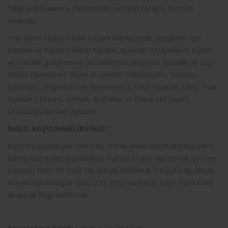
talep eden ailelere danışmanlık ve oyun terapisi hizmeti
verecek.
Yine Nene Hatun Kadın Yaşam Merkezi’nde yetişkinler için
Mesleki ve Kişisel Gelişim Kursları açılacak. Yetişkinlerin kişisel
ve mesleki gelişimlerini desteklemek amacıyla; Güzellik ve Saç
Bakım Hizmetleri, Giyim ve Üretim Teknolojileri, Yetişkin
Eğitimleri (Bilgilendirme Seminerleri), Okur Yazarlık, Dikiş, Halk
Oyunları, Pilates, Keman, Bağlama ve Dekoratif Sepet
Örücülüğü kursları açılacak.
NASIL BAŞVURABİLİRSİNİZ?
Kurslara başvurular çevrimiçi olarak www.suleymanpasa.bel.tr
adresi üzerinden yapılabiliyor.Kurslara kayıt yaptırmak için son
başvuru tarihi 30 Eylül Salı olarak belirlendi. Detaylı bilgi almak
isteyen vatandaşlar 0282 259 59 59 numaralı Çağrı Merkezi'ni
arayarak bilgi alabilecek