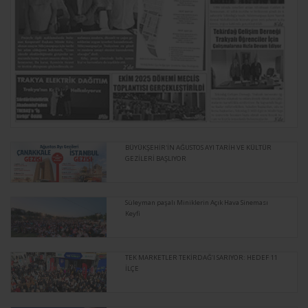
BÜYÜKŞEHİR'İN AĞUSTOS AYI TARİH VE KÜLTÜR
GEZİLERİ BAŞLIYOR
Süleyman paşalı Miniklerin Açık Hava Sineması
Keyfi
TEK MARKETLER TEKİRDAĞ’I SARIYOR: HEDEF 11
İLÇE