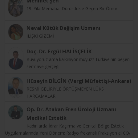
Mehmet Şen
19. Yıla Merhaba: Dürüstlükle Geçen Bir Ömür
Neval Kütük Değişim Uzmanı
İLİŞKİ GİZEMİ
Doç. Dr. Ergül HALİSÇELİK
Büyüyoruz ama kalkınıyor muyuz? Türkiye'nin beşeri
sermaye gerçeği
Hüseyin BİLGİN (Vergi Müfettişi-Ankara)
RESMİ GELİRİYLE ÖRTÜŞMEYEN LÜKS
HARCAMALAR
Op. Dr. Atakan Eren Üroloji Uzmanı –
Medikal Estetik
Kadınlarda İdrar Kaçırma ve Genital Bölge Estetik
Uygulamalarında Yeni Dönem: Radyo frekanslı Fraksiyon el CO₂