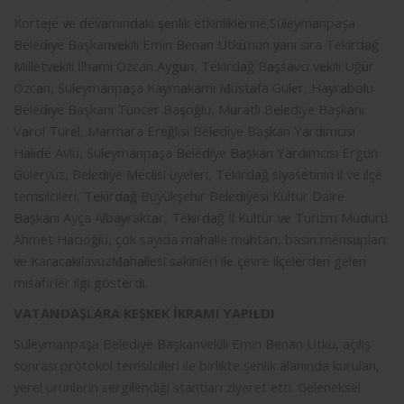
Korteje ve devamındaki şenlik etkinliklerine;Süleymanpaşa
Belediye Başkanvekili Emin Benan Utku’nun yanı sıra Tekirdağ
Milletvekili İlhami Özcan Aygun, Tekirdağ Başsavcı vekili Uğur
Özcan, Süleymanpaşa Kaymakamı Mustafa Güler, Hayrabolu
Belediye Başkanı Tuncer Başoğlu, Muratlı Belediye Başkanı
Varol Türel, Marmara Ereğlisi Belediye Başkan Yardımcısı
Halide Avlu, Süleymanpaşa Belediye Başkan Yardımcısı Ergün
Güleryüz, Belediye Meclisi üyeleri, Tekirdağ siyasetinin il ve ilçe
temsilcileri, Tekirdağ Büyükşehir Belediyesi Kültür Daire
Başkanı Ayça Albayraktar, Tekirdağ İl Kültür ve Turizm Müdürü
Ahmet Hacıoğlu, çok sayıda mahalle muhtarı, basın mensupları
ve KaracakılavuzMahallesi sakinleri ile çevre ilçelerden gelen
misafirler ilgi gösterdi.
VATANDAŞLARA KEŞKEK İKRAMI YAPILDI
Süleymanpaşa Belediye Başkanvekili Emin Benan Utku, açılış
sonrası protokol temsilcileri ile birlikte şenlik alanında kurulan,
yerel ürünlerin sergilendiği stantları ziyaret etti. Geleneksel