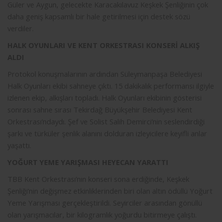
Güler ve Aygun, gelecekte Karacakılavuz Keşkek Şenliğinin çok
daha geniş kapsamlı bir hale getirilmesi için destek sözü
verdiler.
HALK OYUNLARI VE KENT ORKESTRASI KONSERİ ALKIŞ
ALDI
Protokol konuşmalarının ardından Süleymanpaşa Belediyesi
Halk Oyunları ekibi sahneye çıktı. 15 dakikalık performansı ilgiyle
izlenen ekip, alkışları topladı. Halk Oyunları ekibinin gösterisi
sonrası sahne sırası Tekirdağ Büyükşehir Belediyesi Kent
Orkestrası’ndaydı. Şef ve Solist Salih Demirci’nin seslendirdiği
şarkı ve türküler şenlik alanını dolduran izleyicilere keyifli anlar
yaşattı.
YOĞURT YEME YARIŞMASI HEYECAN YARATTI
TBB Kent Orkestrası’nın konseri sona erdiğinde, Keşkek
Şenliği’nin değişmez etkinliklerinden biri olan altın ödüllü Yoğurt
Yeme Yarışması gerçekleştirildi. Seyirciler arasından gönüllü
olan yarışmacılar, bir kilogramlık yoğurdu bitirmeye çalıştı.