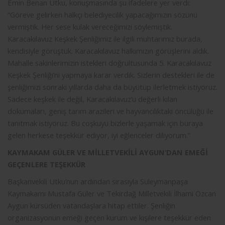
Emin Benan Utku, konuşmasında şu ifadelere yer verdi:
“Göreve gelirken halkçı belediyecilik yapacağımızın sözünü
vermiştik. Her sese kulak vereceğimizi söylemiştik.
Karacakılavuz Keşkek Şenliğimiz ile ilgili muhtarımız burada,
kendisiyle görüştük. Karacakılavuz halkımızın görüşlerini aldık.
Mahalle sakinlerimizin istekleri doğrultusunda 5. Karacakılavuz
Keşkek Şenliği’ni yapmaya karar verdik. Sizlerin destekleri ile de
şenliğimizi sonraki yıllarda daha da büyütüp ilerletmek istiyoruz.
Sadece keşkek ile değil, Karacakılavuz’u değerli kılan
dokumaları, geniş tarım arazileri ve hayvancılıktaki öncülüğü ile
tanıtmak istiyoruz. Bu coşkuyu bizlerle yaşamak için buraya
gelen herkese teşekkür ediyor, iyi eğlenceler diliyorum.”
KAYMAKAM GÜLER VE MİLLETVEKİLİ AYGUN’DAN EMEĞİ
GEÇENLERE TEŞEKKÜR
Başkanvekili Utku’nun ardından sırasıyla Süleymanpaşa
Kaymakamı Mustafa Güler ve Tekirdağ Milletvekili İlhami Özcan
Aygun kürsüden vatandaşlara hitap ettiler. Şenliğin
organizasyonun emeği geçen kurum ve kişilere teşekkür eden