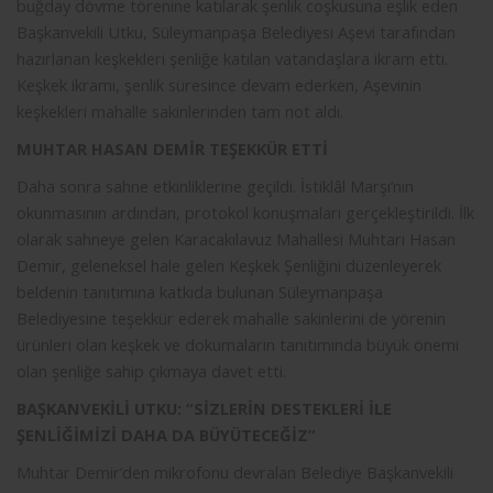
buğday dövme törenine katılarak şenlik coşkusuna eşlik eden
Başkanvekili Utku, Süleymanpaşa Belediyesi Aşevi tarafından
hazırlanan keşkekleri şenliğe katılan vatandaşlara ikram etti.
Keşkek ikramı, şenlik süresince devam ederken, Aşevinin
keşkekleri mahalle sakinlerinden tam not aldı.
MUHTAR HASAN DEMİR TEŞEKKÜR ETTİ
Daha sonra sahne etkinliklerine geçildi. İstiklâl Marşı’nın
okunmasının ardından, protokol konuşmaları gerçekleştirildi. İlk
olarak sahneye gelen Karacakılavuz Mahallesi Muhtarı Hasan
Demir, geleneksel hale gelen Keşkek Şenliğini düzenleyerek
beldenin tanıtımına katkıda bulunan Süleymanpaşa
Belediyesine teşekkür ederek mahalle sakinlerini de yörenin
ürünleri olan keşkek ve dokumaların tanıtımında büyük önemi
olan şenliğe sahip çıkmaya davet etti.
BAŞKANVEKİLİ UTKU: “SİZLERİN DESTEKLERİ İLE
ŞENLİĞİMİZİ DAHA DA BÜYÜTECEĞİZ”
Muhtar Demir’den mikrofonu devralan Belediye Başkanvekili