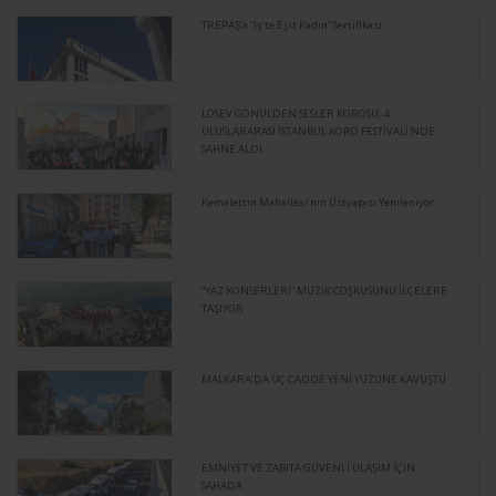
TREPAŞ’a “İş’te Eşit Kadın” Sertifikası
LÖSEV GÖNÜLDEN SESLER KOROSU, 4.
ULUSLARARASI İSTANBUL KORO FESTİVALİ'NDE
SAHNE ALDI
Kemalettin Mahallesi’nin Üstyapısı Yenileniyor
“YAZ KONSERLERİ” MÜZİK COŞKUSUNU İLÇELERE
TAŞIYOR
MALKARA’DA ÜÇ CADDE YENİ YÜZÜNE KAVUŞTU
EMNİYET VE ZABITA GÜVENLİ ULAŞIM İÇİN
SAHADA