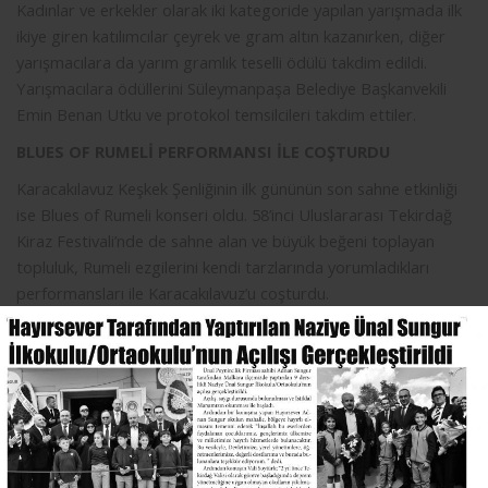
Kadınlar ve erkekler olarak iki kategoride yapılan yarışmada ilk
ikiye giren katılımcılar çeyrek ve gram altın kazanırken, diğer
yarışmacılara da yarım gramlık teselli ödülü takdim edildi.
Yarışmacılara ödüllerini Süleymanpaşa Belediye Başkanvekili
Emin Benan Utku ve protokol temsilcileri takdim ettiler.
BLUES OF RUMELİ PERFORMANSI İLE COŞTURDU
Karacakılavuz Keşkek Şenliğinin ilk gününün son sahne etkinliği
ise Blues of Rumeli konseri oldu. 58’inci Uluslararası Tekirdağ
Kiraz Festivali’nde de sahne alan ve büyük beğeni toplayan
topluluk, Rumeli ezgilerini kendi tarzlarında yorumladıkları
performansları ile Karacakılavuz’u coşturdu.
Akşam saatlerinde başlayan şenlik etkinlikleri kapsamında,
keşkek ikramı, yöresel ürün stantlarının yanı sıra çocuklar için
deoyun grupları, parkurlar ve çeşitli atölyeler şenlik alanında
çocukları ağırladı. Şenliğin sunuculuğunu yapan Doğukan Alsay
da şenlik coşkusuna coşku kattı.