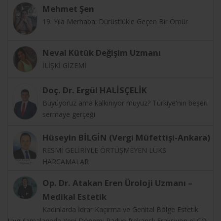
Mehmet Şen
19. Yıla Merhaba: Dürüstlükle Geçen Bir Ömür
Neval Kütük Değişim Uzmanı
İLİŞKİ GİZEMİ
Doç. Dr. Ergül HALİSÇELİK
Büyüyoruz ama kalkınıyor muyuz? Türkiye'nin beşeri
sermaye gerçeği
Hüseyin BİLGİN (Vergi Müfettişi-Ankara)
RESMİ GELİRİYLE ÖRTÜŞMEYEN LÜKS
HARCAMALAR
Op. Dr. Atakan Eren Üroloji Uzmanı –
Medikal Estetik
Kadınlarda İdrar Kaçırma ve Genital Bölge Estetik
Uygulamalarında Yeni Dönem: Radyo frekanslı Fraksiyon el CO₂