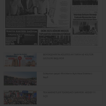
BÜYÜKŞEHİR'İN AĞUSTOS AYI TARİH VE KÜLTÜR
GEZİLERİ BAŞLIYOR
Süleyman paşalı Miniklerin Açık Hava Sineması
Keyfi
TEK MARKETLER TEKİRDAĞ’I SARIYOR: HEDEF 11
İLÇE