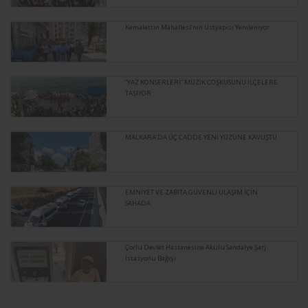
Kemalettin Mahallesi’nin Üstyapısı Yenileniyor
“YAZ KONSERLERİ” MÜZİK COŞKUSUNU İLÇELERE
TAŞIYOR
MALKARA’DA ÜÇ CADDE YENİ YÜZÜNE KAVUŞTU
EMNİYET VE ZABITA GÜVENLİ ULAŞIM İÇİN
SAHADA
Çorlu Devlet Hastanesine Akülü Sandalye Şarj
İstasyonu Bağışı