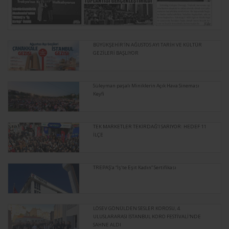
BÜYÜKŞEHİR'İN AĞUSTOS AYI TARİH VE KÜLTÜR
GEZİLERİ BAŞLIYOR
Süleyman paşalı Miniklerin Açık Hava Sineması
Keyfi
TEK MARKETLER TEKİRDAĞ’I SARIYOR: HEDEF 11
İLÇE
TREPAŞ’a “İş’te Eşit Kadın” Sertifikası
LÖSEV GÖNÜLDEN SESLER KOROSU, 4.
ULUSLARARASI İSTANBUL KORO FESTİVALİ'NDE
SAHNE ALDI