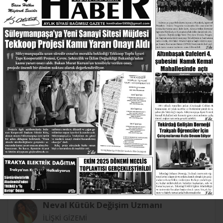
Mehmet Şen
19. Yıla Merhaba: Dürüstlükle Geçen Bir Ömür
Neval Kütük Değişim Uzmanı
İLİŞKİ GİZEMİ