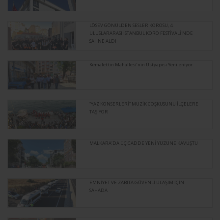
LÖSEV GÖNÜLDEN SESLER KOROSU, 4.
ULUSLARARASI İSTANBUL KORO FESTİVALİ'NDE
SAHNE ALDI
Kemalettin Mahallesi’nin Üstyapısı Yenileniyor
“YAZ KONSERLERİ” MÜZİK COŞKUSUNU İLÇELERE
TAŞIYOR
MALKARA’DA ÜÇ CADDE YENİ YÜZÜNE KAVUŞTU
EMNİYET VE ZABITA GÜVENLİ ULAŞIM İÇİN
SAHADA