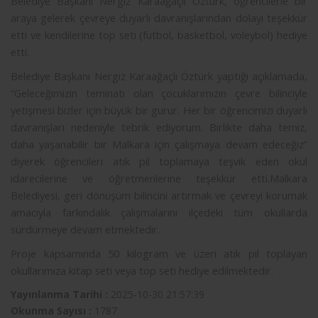
Belediye Başkanı Nergiz Karaağaçlı Öztürk, öğrencilerle bir
araya gelerek çevreye duyarlı davranışlarından dolayı teşekkür
etti ve kendilerine top seti (futbol, basketbol, voleybol) hediye
etti.
Belediye Başkanı Nergiz Karaağaçlı Öztürk yaptığı açıklamada,
“Geleceğimizin teminatı olan çocuklarımızın çevre bilinciyle
yetişmesi bizler için büyük bir gurur. Her bir öğrencimizi duyarlı
davranışları nedeniyle tebrik ediyorum. Birlikte daha temiz,
daha yaşanabilir bir Malkara için çalışmaya devam edeceğiz”
diyerek öğrencileri atık pil toplamaya teşvik eden okul
idarecilerine ve öğretmenlerine teşekkür etti.Malkara
Belediyesi, geri dönüşüm bilincini artırmak ve çevreyi korumak
amacıyla farkındalık çalışmalarını ilçedeki tüm okullarda
sürdürmeye devam etmektedir.
Proje kapsamında 50 kilogram ve üzeri atık pil toplayan
okullarımıza kitap seti veya top seti hediye edilmektedir.
Yayınlanma Tarihi :
2025-10-30 21:57:39
Okunma Sayısı :
1787