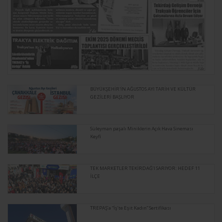
BÜYÜKŞEHİR'İN AĞUSTOS AYI TARİH VE KÜLTÜR
GEZİLERİ BAŞLIYOR
Süleyman paşalı Miniklerin Açık Hava Sineması
Keyfi
TEK MARKETLER TEKİRDAĞ’I SARIYOR: HEDEF 11
İLÇE
TREPAŞ’a “İş’te Eşit Kadın” Sertifikası