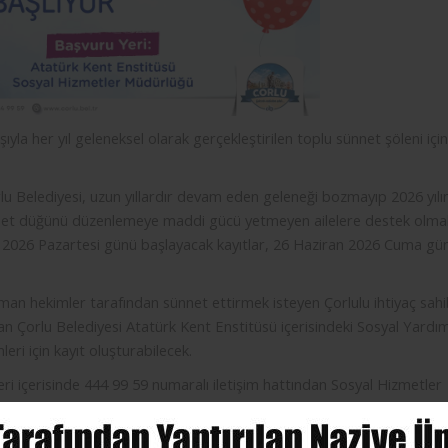
şıyla her yıl geleneksel olarak gerçekleştirilen toplu sünnet şöleni için
lu Belediyesi, uzun yıllardır devam eden geleneği bozmayıp 2026 yıl
ünnet düğünü düzenlemeye maddi gücü yetmeyen ailelere destek olma
s 2026 Pazartesi günü başlayacak kayıtlar, 26 Haziran 2026 Cuma gü
zman hekimler tarafından sünnet ettirmek isteyen Çorlulu ihtiyaç sahi
alan Çorlu Belediyesi Atatürk Kent Enstitüsü içerisindeki Sosyal Yardı
ri için kayıt oluşturabilecek.
eri içerisinde 444 99 59 numaralı iletişim hattından Sosyal Hizmetler