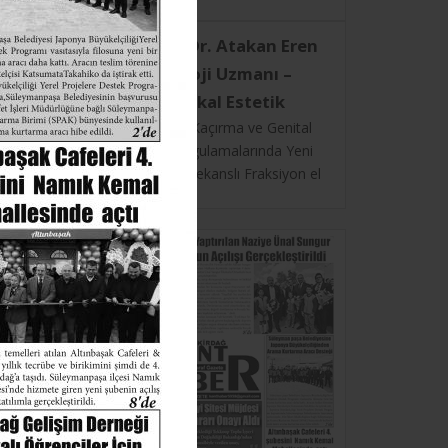
HARCAMALAR
Op. Dr. Atakan Eren
Üroloji Uzmanı –
Medikal Estetik
Kadınlarda İdrar Kaçırma ve Genital
Bölge Estetik Uygulamalarında Yeni
Dönem: Radyo frekanslı Fraksiyon el
CO₂ Teknolojisi