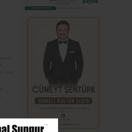
ında da
k
nü sona
bi
m