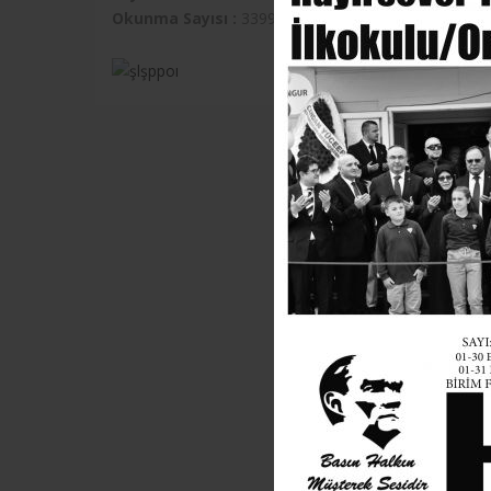
Okunma Sayısı :
3399