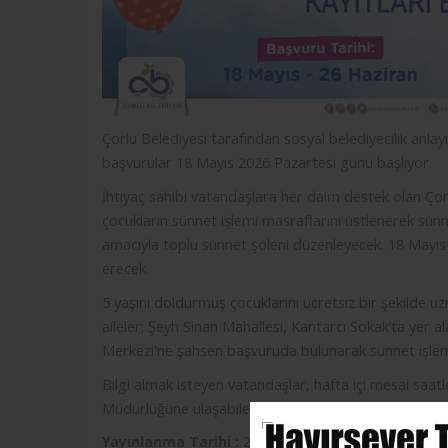
Çorlu Belediyesi tarafından sosyal belediyecilik anlayı
başvurular 18 Mayıs 2026 Pazartesi günü başlıyor.
İhtiyaç sahibi vatandaşlara her daim destek olan Çor
çocukların sünnet işlemi masraflarını üstlenerek s
amacıyla toplu sünnet şöleni düzenleyecek. 18 Mayı
erecek.
5 yaşını doldurmuş çocuklarını ücretsiz bir şekilde u
aileler; Şeyh Sinan Mahallesi, Kantarcı Sokak’ta yer 
Merkezi'ne şahsen başvuruda bulunarak sünnet işlemle
Bilgi almak isteyen vatandaşlar, hafta içi mesai saatl
Müdürlüğüne ulaşabilecek.
Yayınlanma Tarihi :
2026-5-14 21:51:16