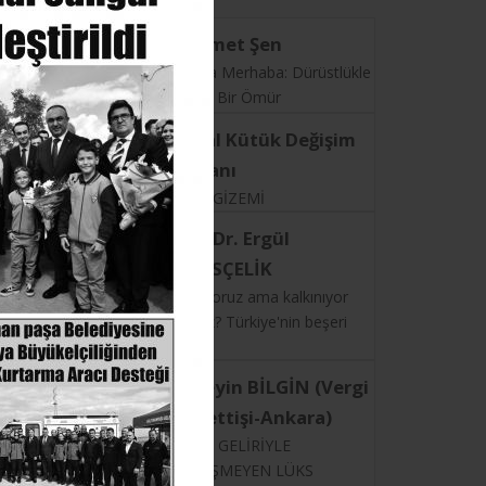
Mehmet Şen
19. Yıla Merhaba: Dürüstlükle
Geçen Bir Ömür
Neval Kütük Değişim
Uzmanı
İLİŞKİ GİZEMİ
Doç. Dr. Ergül
HALİSÇELİK
Büyüyoruz ama kalkınıyor
muyuz? Türkiye'nin beşeri
sermaye gerçeği
Hüseyin BİLGİN (Vergi
Müfettişi-Ankara)
RESMİ GELİRİYLE
ÖRTÜŞMEYEN LÜKS