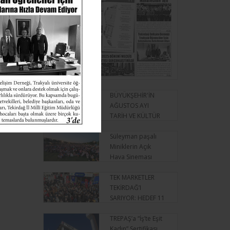
BÜYÜKŞEHİR'İN
AĞUSTOS AYI
TARİH VE KÜLTÜR
GEZİLERİ BAŞLIYOR
Süleyman paşalı
Miniklerin Açık
Hava Sineması
Keyfi
TEK MARKETLER
TEKİRDAĞ’I
SARIYOR: HEDEF 11
İLÇE
TREPAŞ’a “İş’te Eşit
Kadın” Sertifikası