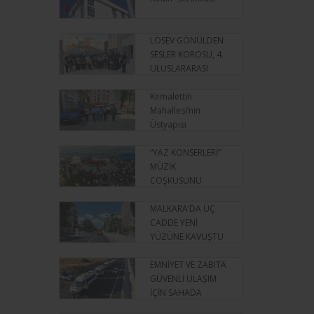
LÖSEV GÖNÜLDEN
SESLER KOROSU, 4.
ULUSLARARASI
İSTANBUL KORO
FESTİVALİ'NDE
Kemalettin
SAHNE ALDI
Mahallesi’nin
Üstyapısı
Yenileniyor
“YAZ KONSERLERİ”
MÜZİK
COŞKUSUNU
İLÇELERE TAŞIYOR
MALKARA’DA ÜÇ
CADDE YENİ
YÜZÜNE KAVUŞTU
EMNİYET VE ZABITA
GÜVENLİ ULAŞIM
İÇİN SAHADA