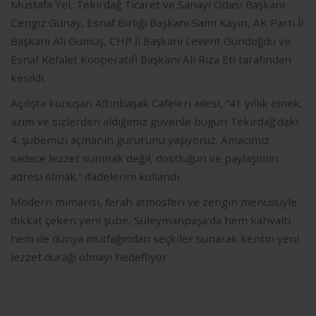
Mustafa Yel, Tekirdağ Ticaret ve Sanayi Odası Başkanı
Cengiz Günay, Esnaf Birliği Başkanı Sami Kayın, AK Parti İl
Başkanı Ali Gümüş, CHP İl Başkanı Levent Gündoğdu ve
Esnaf Kefalet Kooperatifi Başkanı Ali Rıza Eti tarafından
kesildi.
Açılışta konuşan Altınbaşak Cafeleri ailesi, “41 yıllık emek,
azim ve sizlerden aldığımız güvenle bugün Tekirdağ’daki
4. şubemizi açmanın gururunu yaşıyoruz. Amacımız
sadece lezzet sunmak değil, dostluğun ve paylaşımın
adresi olmak.” ifadelerini kullandı.
Modern mimarisi, ferah atmosferi ve zengin menüsüyle
dikkat çeken yeni şube, Süleymanpaşa’da hem kahvaltı
hem de dünya mutfağından seçkiler sunarak kentin yeni
lezzet durağı olmayı hedefliyor.