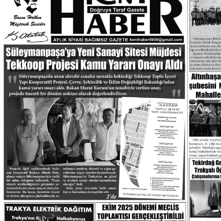
Mehmet Şen
19. Yıla Merhaba: Dürüstlükle Geçen Bir Ömür
Neval Kütük Değişim Uzmanı
İLİŞKİ GİZEMİ
Doç. Dr. Ergül HALİSÇELİK
Büyüyoruz ama kalkınıyor muyuz? Türkiye'nin beşeri
sermaye gerçeği
Hüseyin BİLGİN (Vergi Müfettişi-Ankara)
RESMİ GELİRİYLE ÖRTÜŞMEYEN LÜKS
HARCAMALAR
Op. Dr. Atakan Eren Üroloji Uzmanı –