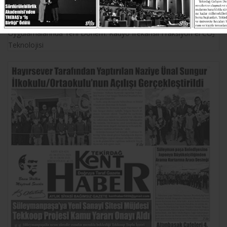
Medikal Estetik
Kadınlarda İdrar Kaçırma ve Genital Bölge Estetik
Uygulamalarında Yeni Dönem: Radyo frekanslı Fraksiyon el CO₂
Teknolojisi