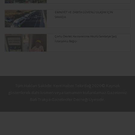
EMNİYET VE ZABITA GÜVENLİ ULAŞIM İÇİN
SAHADA
Çorlu Devlet Hastanesine Akülü Sandalye Şarj
İstasyonu Bağışı
Tüm Hakları Saklıdır. Kent Haber Tekirdağ 2020© Kaynak
gösterilerek dahi kısmen veya tamamen kullanılamaz.Gazetemiz
Batı Trakya Gazeteciler Derneği Üyesidir.