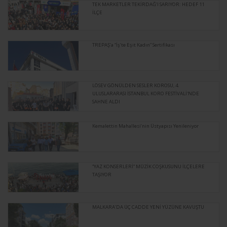
TEK MARKETLER TEKİRDAĞ’I SARIYOR: HEDEF 11
İLÇE
TREPAŞ’a “İş’te Eşit Kadın” Sertifikası
LÖSEV GÖNÜLDEN SESLER KOROSU, 4.
ULUSLARARASI İSTANBUL KORO FESTİVALİ'NDE
SAHNE ALDI
Kemalettin Mahallesi’nin Üstyapısı Yenileniyor
“YAZ KONSERLERİ” MÜZİK COŞKUSUNU İLÇELERE
TAŞIYOR
MALKARA’DA ÜÇ CADDE YENİ YÜZÜNE KAVUŞTU