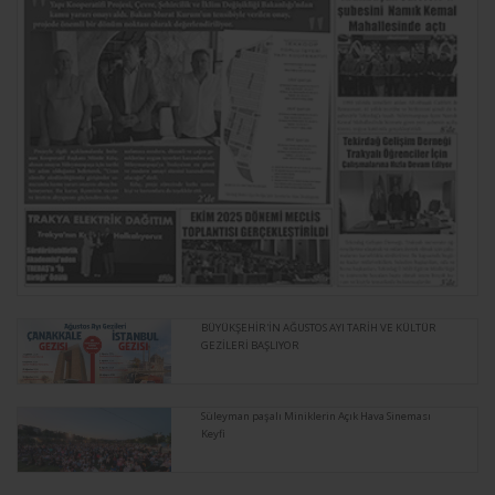
BÜYÜKŞEHİR'İN AĞUSTOS AYI TARİH VE KÜLTÜR
GEZİLERİ BAŞLIYOR
Süleyman paşalı Miniklerin Açık Hava Sineması
Keyfi